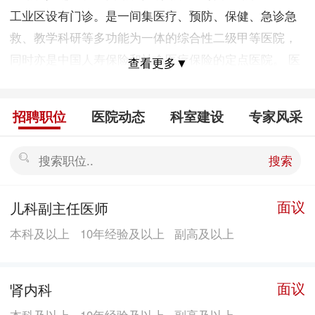
工业区设有门诊。是一间集医疗、预防、保健、急诊急
救、教学科研等多功能为一体的综合性二级甲等医院，
同时亦是中国人寿保险和社会医疗保险的定点医院。 医
查看更多▼
院始终坚持“科技兴院、从严管理、两个文明建设一起
抓”的办院方针及“患者第一、质量第一、服务第一”的服
招聘职位
医院动态
科室建设
专家风采
务宗旨，竭诚为所有来就诊的病人提供优质、满意的医
疗保健服务。
搜索
面议
儿科副主任医师
本科及以上
10年经验及以上
副高及以上
面议
肾内科
本科及以上
10年经验及以上
副高及以上