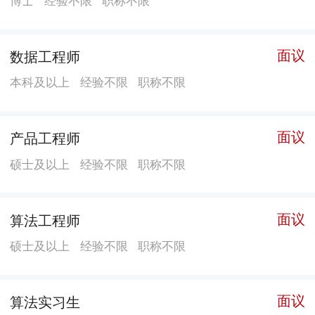
公室，这是我国第一间集医疗、教学、科研、防盲治盲
于一体的现代化多功能眼科中心。1985年，更名为中山
医科大学中山眼科中心;1997年，中山医科大学眼科视光
面议
数据工程师
学系挂牌成立，中山眼科中心进一步发展成为所、院、
本科及以上
经验不限
职称不限
办、系四位一体的眼科中心;2001年10月，随着中山大学
与中山医科大学的强强合并，更名为中山大学中山眼科
面议
产品工程师
中心。 历经50余年的发展，中山眼科中心已经成为我国
学科门类齐全、师资力量雄厚、医疗技术精湛、诊疗设
硕士及以上
经验不限
职称不限
备先进、科研实力强大、国内领先、国际知名的眼科中
心，连续七年位列中国医院最佳专科声誉排行榜眼科第
面议
算法工程师
一，连续三届中国医院科技影响力排行榜第一。中山眼
硕士及以上
经验不限
职称不限
科中心是亚太眼科学会（APAO）永久总部所在地，我国
唯一的眼科学国家重点实验室的依托单位。中山眼科中
心下设的眼科医院是我国首家眼科三级甲等医院。 医疗
面议
算法实习生
业务方面，建院以来各项医疗质量效率指标持续保持稳