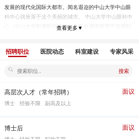
发展的现代化国际大都市。闻名遐迩的中山大学中山眼
科中心就座落于这个美丽的城市。 中山大学中山眼科中
心（中山大学附属眼科医院）的历史渊源最早可追溯到
查看更多▼
1835年由美国传教士医师伯驾（Peter Parker）创办的眼
科医局——中国最早的西医院。1953年，中山大学医学
招聘职位
医院动态
科室建设
专家风采
院和岭南大学医学院合并成立华南医学院，两个医学院
的眼科合并为华南医学院眼科教研组;1954年，光华医学
搜索
院眼科也并入华南医学院眼科教研组;1956年，随着华南
医学院更名为广州医学院，眼科教研组更名为广州医学
面议
高层次人才（常年招聘）
院眼科教研组;1957年，又更名为中山医学院眼科教研
博士
经验不限
副高及以上
组。在此基础上，1965年10月，陈耀真教授、毛文书教
授等创办成立了中山医学院眼科医院，这是第一间中国
高等院校附属眼科医院。1983年6月，中山医学院中山眼
面议
博士后
科中心成立，下设眼科医院、眼科研究所、防盲治盲办
博士
经验不限
职称不限