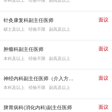
三级中医医院设置评审并完成医院级别变更，医院正式
按照三级中医医院建设管理;2025年1月通过广东省四级
创伤中心建设单位现场评审，5月通过国家胸痛中心(基
面议
针灸康复科副主任医师
层版)再认证。医院现处于强化管理机制、提升综合实力
硕士及以上
经验不限
副高及以上
阶段，将以三级甲等中医医院建设目标为导向，力争建
成集医疗、教学、科研、预防保健于一体的珠中江区域
面议
肿瘤科副主任医师
性中医名院。 人才管理：医院现有在岗员工740人，卫
生专业技术人员626人，高级职称68人，中级职称265
本科及以上
经验不限
副高及以上
人，珠海市名中医2人，斗门区名中医4人，硕博以上学
历75人，本科学历409人。15名中医骨干定期到广东省
面议
神经内科副主任医师（介入方向）
中医院跟名老中医学习。院内工作人员分批到广东省中
本科及以上
经验不限
副高及以上
医院及省中医院珠海医院进修学习，不定期邀请各学科
专家到院举办培训讲座，为培养一批高水平中医药临床
人才打下坚实基础。 学科建设：医院设有骨伤科、针灸
面议
脾胃病科(消化内科)副主任医师
康复科、肺病科(呼吸与危重症医学科)、脾胃病科(消化