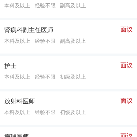
本科及以上
经验不限
副高及以上
内科)、心血管病科、急诊科等33个临床科室，其中：广
东省中医特色专科3个，珠海市重点专科7个，斗门区临
床重点专科3个;全国基层名老中医药专家传承工作室建
面议
肾病科副主任医师
设项目1个，广东省基层老中医药专家传承工作室1个。
本科及以上
经验不限
副高及以上
自2021年制定《斗门区侨立中医院柔性引进高级医学人
才实行“双主任制”管理的实施办法》以来，累计有眼
面议
护士
科、骨伤科、肾病科等20名学科带头人担任医院相应科
室的特聘科主任，全面提升医、教、研及危急重症救治
本科及以上
经验不限
初级及以上
的综合能力。 医院设备：医院现有双C臂数字减影血管
造影机(DSA)、64排128层螺旋CT、320排640层CT、
面议
放射科医师
1.5T磁共振系统、数字化X线影像系统(DR)、双能X射线
骨密度仪、数字乳腺X射线系统、医用血管造影X射线
本科及以上
经验不限
初级及以上
机、口腔全景机、三维彩色B超、肌骨超声、全自动生化
仪、高清关节镜、高清腹腔镜、电子胃肠镜、支气管内
面议
病理医师