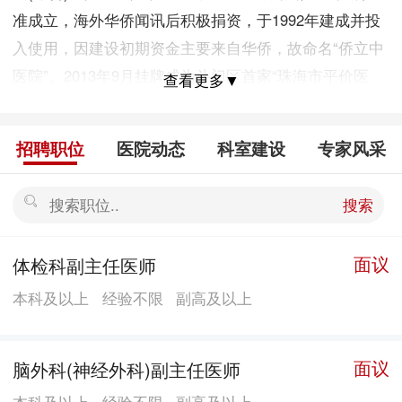
准成立，海外华侨闻讯后积极捐资，于1992年建成并投
入使用，因建设初期资金主要来自华侨，故命名“侨立中
医院”。2013年9月挂牌成为斗门区首家“珠海市平价医
查看更多▼
院”;2014年1月3日经珠海市人民政府批准加挂“珠海市第
二中医院”;2015年与斗门区慢性病防治站实行资源整合
招聘职位
医院动态
科室建设
专家风采
加挂“珠海市斗门区慢性病防治站”及“斗门区精神卫生中
心”;2018年顺利通过二级甲等中医院等级评审;2020年9
搜索
月成为2020年第三批广东省胸痛中心认证单位(基层
版);2021年4月由广东省中医院托管正式加挂“广东省中医
面议
体检科副主任医师
院斗门医院”，同年通过国家胸痛中心(基层版)评审;2022
本科及以上
经验不限
副高及以上
年顺利通过二级甲等中医院等级复审，同年10月通过珠
海市创伤中心评审、11月通过珠海市中医药文化宣传教
育基地认证;2023年6月成为广东省普通高等医学教育教
面议
脑外科(神经外科)副主任医师
学医院，并通过广东省卒中中心认证;2024年7月，通过
本科及以上
经验不限
副高及以上