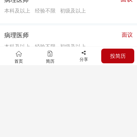
窥镜、鼻咽喉镜、耳鼻喉内窥镜耳内镜、电测听、牙片
本科及以上
经验不限
初级及以上
机、电测听体检车、DR体检车等一批价值2亿元的现代
化诊疗设备。 中西医技术：医院坚持中西医并重和优势
互补的理念，以提高临床疗效为宗旨，开展各种中医特
病理医师
面议
色疗法、中医适宜技术、体质辨识和中医调养，推出中
本科及以上
经验不限
初级及以上
药代煎配送服务，宣传中医养生文化。大力引进和开展
投简历
分享
新技术和中医传统特色技术，目前开展特色技术项目50
首页
简历
神志病科(精神卫生科)医师
面议
余种，能满足群众对中医特色治疗的需求。 医院文化：
始终坚持“病人至上、德术并重”的医院精神，秉持“精
本科及以上
经验不限
初级及以上
诚、求实、传承、济世”院训，坚守医者初心，以严谨务
实作风精进医疗技术、优化医疗服务、坚守诚信信誉，
口腔科医师
面议
全心全意为患者提供优质高效的诊疗服务。医院积极履
行公立医院社会责任，持续开展光明行动、义诊扶贫、
本科及以上
经验不限
初级及以上
健康宣教等公益活动，扎实推进援滇、援贵等对口支援
工作。