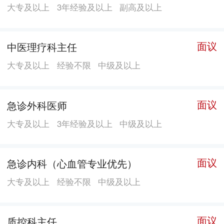
（微创妇科）、产科、老年康复科、脑卒中（神经内
大专及以上
3年经验及以上
副高及以上
科）、ICU等。住院部所有病房均配置空调、中心供
氧、中心负压、中央新风循环排放，并设有普通病房及
面议
中医理疗科主任
VIP病房。手术室配置各级次层流净化系统（其中含百级
大专及以上
经验不限
中级及以上
层流式手术室），消毒供应室按现代规范化要求规划及
建设并已投入使用。医院拥有德国西门子1.5T核磁共
振、荷兰飞利浦64排128层高端CT、口腔科CT、全数字
面议
急诊外科医师
化X光机（DR）、C臂X光机、床边X光机、日本岛津带
大专及以上
3年经验及以上
中级及以上
电视系统胃肠X光机、飞利浦高端四维彩超、西门子高端
心脏彩超、全套德国STROZ高清腹腔镜、宫腔镜、奥林
巴斯电子胃镜、电子阴道镜、全新进口德尔格Fabius
面议
急诊内科（心血管专业优先）
Plus XL麻醉机带Delta进口监护仪、全自动多功能手术
大专及以上
经验不限
中级及以上
床、美国泰科呼吸机数台、化学发光仪、全自动生化分
析仪、全自动五分类血细胞分析仪、全自动电解质分析
面议
质控科主任
仪、妇科利普刀（Leep）、最新一代体外碎石机、全电