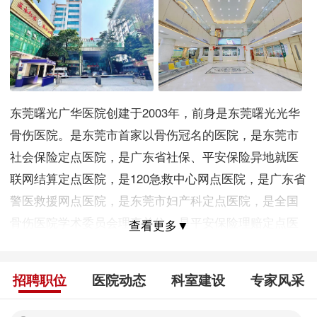
东莞曙光广华医院创建于2003年，前身是东莞曙光光华
骨伤医院。是东莞市首家以骨伤冠名的医院，是东莞市
社会保险定点医院，是广东省社保、平安保险异地就医
联网结算定点医院，是120急救中心网点医院，是广东省
警医救援网点医院，是东莞市妇产科定点医院，是全国
骨伤医院学术委员会理事单位，是平安保险理赔定点医
查看更多▼
院，是食品从业人员、机动车驾驶员体检定点医院。我
院经过近20年的发展，目前已成为一间环境优雅舒适，
招聘职位
医院动态
科室建设
专家风采
集医疗、预防、保健、康复于一体的二级综合性医院。
医院地处S358省道（原107国道）东莞市虎门镇北栅路