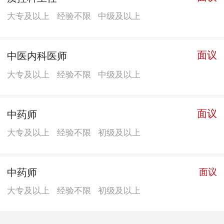
脑化牙科综合治疗台、母婴胎儿监护仪、德国除颤起搏
大专及以上
经验不限
中级及以上
监护仪等各种医疗专用设备，为临床诊断、治疗、急
救、手术提供了更优质的质量保障。并配置多台“120”救
面议
中医内科医师
护车和体检专用车。 医院在岗员工300人，其中专业技
术人员占85.50% 。医院拥有来全国各地医学院附院、县
大专及以上
经验不限
中级及以上
市级以上医院的临床经验丰富、技术过硬、善于开拓进
取的、并以专家教授为学科带头人的医疗、医技、护理
面议
中药师
专业团队。医院在坚持以创伤、骨科为专业特色的基础
大专及以上
经验不限
初级及以上
上，同时可为患者实现不同层次需求的专业医疗服务，
深受社会各界的好评，誉满海内外。 医院与省市内多家
三级医院建立技术合作及互转协议。是佛山市中医院技
中药师
面议
术支持协作医院；是东莞市妇幼保健专科成员单位；是
大专及以上
经验不限
初级及以上
东莞市滨海湾中心医院国家胸痛中心协作医院，呼吸与
危重症医学专科联盟单位，是东莞康华医院国家胸痛中