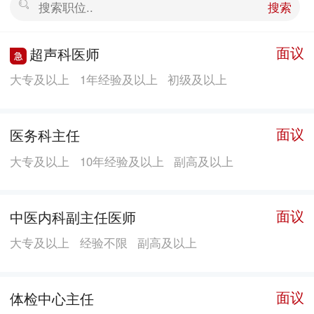
搜索
段。医院总占地面积10000平方米，建筑面积达40000平
方米，分别由9层的急诊、门诊、医技、行政综合大楼及
面议
超声科医师
13层的住院大楼两幢构成。医院编制床位450张，第一期
大专及以上
1年经验及以上
初级及以上
开放250张。 门诊综合大楼设有急诊科、内科、儿科、
儿童保健科、外科、妇科、产前高危门诊、中医科、中
医骨伤科、理疗康复科、痔瘘科、眼科、耳鼻喉科、口
面议
医务科主任
腔科、皮肤科、男性病科、肝病科、体检科、体外碎石
大专及以上
10年经验及以上
副高及以上
科、健康体检管理中心及专家门诊等；医技科设有放射
科（CT、DR、MR）、超声检查科、心电图室、检验
科、胃肠镜检查室及门诊输液室、中心药房、中药房
面议
中医内科副主任医师
等。住院部开设骨外科（全髋关节置换）、手足外科
大专及以上
经验不限
副高及以上
（断指断肢再植）、创伤外科、小儿矫形骨科、普外科
（微创外科）、泌尿外科（微创泌尿外科）、胸外科、
面议
体检中心主任
神经外科（脑外科）、内科、儿科（新生儿科）、妇科