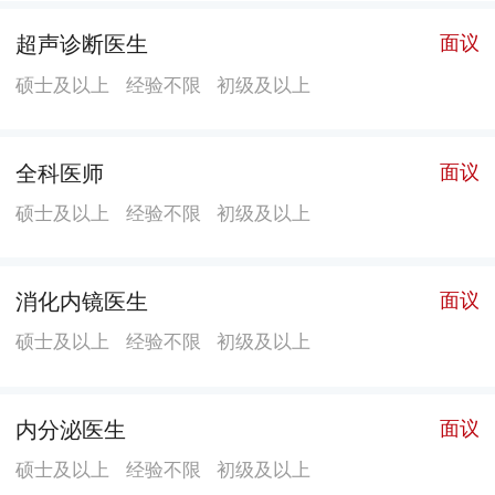
（儿童眼保健科）、耳鼻喉科（儿童耳鼻喉保健科）、
超声诊断医生
面议
计划生育手术科、乳腺保健科、婚前保健科、孕前保健
硕士及以上
经验不限
初级及以上
科（生殖内分泌科）、男性生殖健康科、产后保健科、
青春期保健科、更老年保健科等特色专科，其中性早
熟、矮小诊疗、儿童言语训练等儿童保健业务填补了龙
全科医师
面议
岗区空白，孕期营养、母乳喂养指导、盆底康复等多项
硕士及以上
经验不限
初级及以上
妇女保健业务规模及质量居深圳市前列。 五、教学科研
医院大力推进“科教兴院”战略，是安徽医科大学、遵义
医学院、广东医科大学、深圳职业技术学院等高等医学
消化内镜医生
面议
院校的教学基地，惠州卫生职业技术学院教学医院，广
硕士及以上
经验不限
初级及以上
东医科大学研究生联合培养基地。目前与华大基因联合
建立“精准医学研究中心”，与美国哈佛大学波士顿儿童
内分泌医生
面议
医院、中山大学、南方医科大学、华大基因等多所著名
高等医学院校和科研机构建立科研及人才培养方面的合
硕士及以上
经验不限
初级及以上