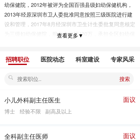
幼保健院，2012年被评为全国百强县级妇幼保健机构，
2013年经原深圳市卫人委批准同意按照三级医院进行建
设和管理，2017年8月经深圳市卫生计生委批复同意核定
为三级妇幼保健院，服务人口约430万，承担全区妇幼保
查看更多▼
健业务指导、培训和检查等职能，提供妇女保健、儿童
保健、产科、妇科、儿科、新生儿科等特色专科服务，
招聘职位
医院动态
科室建设
专家风采
业务范围辐射到东莞、惠州、惠阳等周边市县。 一、医
院规模 医院总占地面积3.91万平方米，建筑面积5.97万
搜索
平方米，床位500张。 按照妇幼学科体系建设的要求设
置了孕产保健部、妇女保健部（含计划生育服务）、儿
面议
小儿外科副主任医生
童保健部，共设置职能管理科室14个，业务科室31个，
博士
经验不限
副高及以上
医技及其他科室22个。 二、人员情况 全院员工835名，
其中博士9名，硕士81名，高级职称179名，中级职称
203名。 三、设备设施 拥有一系列先进医疗设备，主要
面议
全科副主任医师