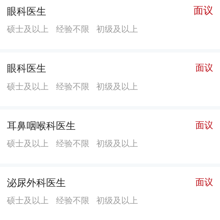
康复、血液、肾病及风湿免疫等专科为主的非感染病
面议
眼科医生
区。科室配备呼吸机、无创心功能监测仪等各种抢救设
硕士及以上
经验不限
初级及以上
备，还有奥林巴斯纤支镜、光电脑电图、光电诱发电
位、德国耶格肺功能仪、呼出气NO检查仪、碳13呼气检
测仪等设备；儿科门诊设有哮喘门诊、神经专科门诊、
眼科医生
面议
呼吸专科门诊、中西医结合门诊、综合内科门诊，同时
硕士及以上
经验不限
初级及以上
配套有门诊常规检验室、雾化室、点刺脱敏室、中医治
疗室等。 中心实验室（遗传实验室）：设备和技术力量
耳鼻咽喉科医生
面议
达全市妇幼系统领先水平，多项技术项目填补了龙岗区
空白，其中在全省率先开展的基因微缺失综合征BoBs检
硕士及以上
经验不限
初级及以上
测项目填补了深圳市空白；成立了龙岗区妇幼转化医学
中心，促进了高端产业科技成果在我区的孵化、转化。
泌尿外科医生
面议
我院还开设了外科（乳腺外科、儿童外科）、口腔科
（儿童口腔保健科）、儿童生长发育科、儿童营养科、
硕士及以上
经验不限
初级及以上
儿童心理卫生科、高危儿管理科、儿童康复科、眼科