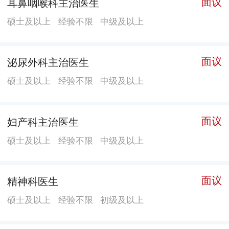
面议
耳鼻咽喉科主治医生
陷综合干预中心并通过了评审。 产科：设有产房区1
硕士及以上
经验不限
中级及以上
个、普通病区4个和VIP病区1个，急危重症的救治能力、
技术水平区内领先，是全区急危重症孕产妇会诊单位，
承担着龙岗区产科业务指导、培训及辖区内急危重症孕
面议
泌尿外科主治医生
产妇救治、会诊等任务，分娩量逐年递增，2014-2016年
硕士及以上
经验不限
中级及以上
连续三年居全区第一、全市第二，2017年分娩量超1.5
万。 新生儿科：是深圳市新生儿科医师岗位培训基地和
面议
妇产科主治医生
龙岗区新生儿会诊救治中心，其中NICU的早产儿、低出
生体重儿救治达国内先进水平。 妇科：是全国宫颈癌早
硕士及以上
经验不限
中级及以上
诊早治示范点，以内镜微创治疗技术为特色，是深圳市
获批开展妇科腔镜四级手术的单位之一，开展三级医院
面议
精神科医生
各类妇科疾病诊疗项目。目前正在筹备开设二病区。 儿
科：设有2个病区，儿科一区是收治呼吸、消化、感染等
硕士及以上
经验不限
初级及以上
专科为主的感染病区，儿科二区是收治神经发育、神经