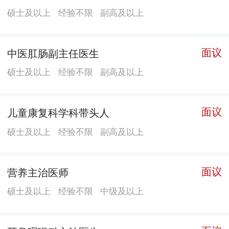
包括：二代基因测序仪、全自动流式细胞仪、小儿电子
硕士及以上
经验不限
副高及以上
支气管镜、Q开关、YDNG激光治疗仪、全自动毛细管电
泳仪、全自动时间分辨荧光免疫分析系统、美国
HOLOGICSelenia全景数字化乳腺钼靶机、高档四维彩
面议
中医肛肠副主任医生
色多普勒超声诊断仪（15台）、口腔X射线计算机体层
硕士及以上
经验不限
副高及以上
摄影系统、高清腹腔镜系统、高清宫腔镜及电切系统、
NICU中央监护系统(一拖十二)、液相串联质谱仪、多功
面议
儿童康复科学科带头人
能数字化X光机等，1.5T超导磁共振成像系统、超高清腹
腔镜、64排CT正在采购。 四、学科特色 拥有深圳东部
硕士及以上
经验不限
副高及以上
唯一具有产前诊断资质的产前诊断中心，区级重点专科2
个（产科、新生儿科），区医学重点培育学科1个（中心
面议
营养主治医师
实验室）。 产前诊断中心：于2016年通过省卫计委复
硕士及以上
经验不限
中级及以上
审，率先在全区开展产前筛查业务，集遗传咨询、遗传
实验、超声筛查于一体，带动全区产前筛查和诊断工作
的全面铺开。依托产前诊断中心，建立了龙岗区出生缺