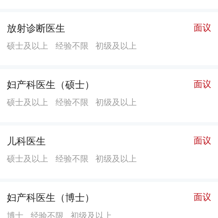
作关系。 六、未来发展 院内即将修建住院大楼（北
楼），建筑面积约8.6万平方米、住院大楼（北楼）投入
放射诊断医生
面议
使用后，届时住院床位可达1000张以上。随着医院软硬
硕士及以上
经验不限
初级及以上
件设施及配套设施的不断完善，内涵建设的充实和技术
服务的提升，龙岗区妇幼保健院，将发展成为一所深圳
东部领先、专科特色鲜明、技术力量雄厚、医疗设备先
妇产科医生（硕士）
面议
进、服务质量上乘的三级甲等妇幼保健院，成为惠及周
硕士及以上
经验不限
初级及以上
边地区的区域性妇幼保健医疗中心。
儿科医生
面议
硕士及以上
经验不限
初级及以上
妇产科医生（博士）
面议
博士
经验不限
初级及以上