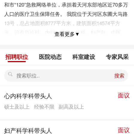
和市“120”急救网络单位，承担着天河东部地区近70多万
人口的医疗卫生保障任务。 我院位于天河区东圃大马路
13号，总占地面积8777平方米，建筑面积14574平方
米。设有急诊科、内科、儿科、外科、妇产科、中医
查看更多▼
科、耳鼻喉科、眼科、口腔科、皮肤科、正骨科、理疗
科等临床科室及药剂科、检验科、功能科、放射科等医
招聘职位
医院动态
科室建设
专家风采
技科室。配备MRI、64排全身螺旋CT机、彩色三维B
超、数字化X光机（DR）、电子阴道镜、腹腔镜等大型
搜索
医疗设备。年门诊量约50万人次，住院人数约5500人
次，手术例数约1200人次，“120”急救出车约3000辆次。
面议
心内科学科带头人
现有职工近400人，其中中高级职称超过约150人。 目
硕士及以上
经验不限
副高及以上
前，由财政投资1.8亿元、按照二级甲等标准建设的新住
院大楼和门诊大楼已经完工并逐步投入使用。随着医院
软、硬件建设的推进，医院整体水平不断提高，我院将
面议
妇产科学科带头人