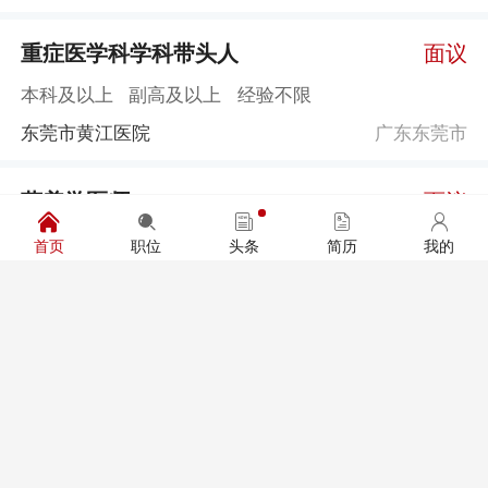
重症医学科学科带头人
面议
本科及以上
副高及以上
经验不限
东莞市黄江医院
广东东莞市
营养学医师
面议
本科及以上
中级及以上
1年经验及以上
首页
职位
头条
简历
我的
东莞市黄江医院
广东东莞市
神经内科学科带头人
面议
本科及以上
副高及以上
10年经验及以上
东莞市黄江医院
广东东莞市