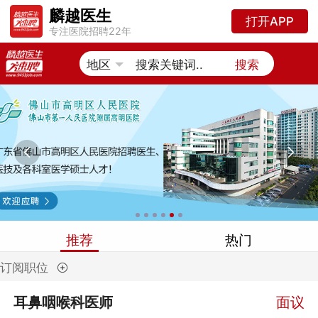
麟越医生
打开APP
专注医院招聘22年
搜索


推荐
热门
订阅职位
耳鼻咽喉科医师
面议