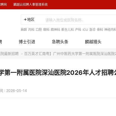
招聘网
麟越云招聘人事管理系统
地区
麻醉
内科
口腔
眼科
精神科
新生儿科
产科
ICU
急诊
骨科
神经内
聘
博士引进
急聘头条
麟越猎头
医院最新招聘
>
百万英才汇南粤】广州中医药大学第一附属医院深汕医院2
学第一附属医院深汕医院2026年人才招聘
 2026-05-14