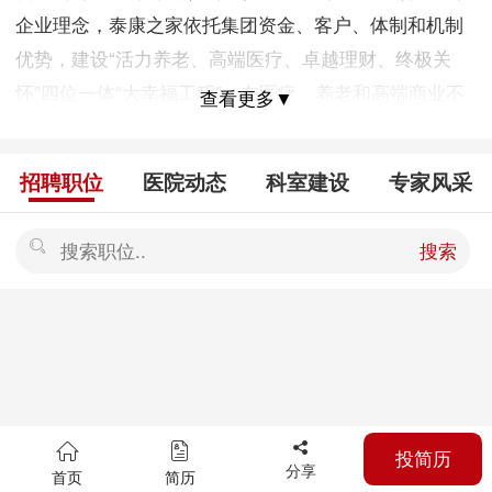
企业理念，泰康之家依托集团资金、客户、体制和机制
优势，建设“活力养老、高端医疗、卓越理财、终极关
怀”四位一体“大幸福工程”，在医疗、养老和高端商业不
查看更多▼
动产领域形成了国内领先的产业投资及资产运营能力。
目前，泰康之家已经发展成为以医疗养老产业为核心、
招聘职位
医院动态
科室建设
专家风采
高端商业不动产为特色的垂直一体化公司和具备较强的
投资、规划设计、护理服务、医院管理、招商租赁、物
搜索
业管理能力的全产业链专业公司。 泰康之家在全国投资
建设连锁“医养融合活力社区”，已完成北京、上海、广
州、三亚、苏州、成都、武汉、杭州旗舰社区布局，全
部建成可提供高品质养老单元逾1.3万户，北京泰康之家·
燕园养老社区已于2015年6月26日成功开园试运营，其
余养老社区也将陆续开业运营。同时，泰康之家稳步推
投简历
进以“医教研”一体化的区域顶级医学中心、连锁康复及
分享
首页
简历