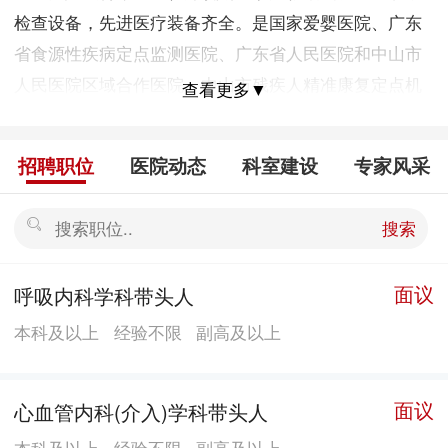
检查设备，先进医疗装备齐全。是国家爱婴医院、广东
省食源性疾病定点监测医院、广东省人民医院和中山市
人民医院区域合作医院、中山市残疾人精准康复定点机
查看更多▼
构、中山市人民医院和中山市博爱医院胸痛中心网络医
院、中山市唯一纳入珠海市社保的镇区医院，并分别与
招聘职位
医院动态
科室建设
专家风采
南方医科大学南方医院、中山市中医院、中山市博爱医
院组建了专科联盟。医院以“仁爱、坦诚、求精、创
搜索
新”为院训，坚持“竭诚服务、精益求精，提高居民健康
素养”的办院宗旨，不断提高技术水平和服务质量，各项
面议
呼吸内科学科带头人
工作赢得了上级的肯定，先后获得科技事业单位档案管
本科及以上
经验不限
副高及以上
理省级先进单位、广东省无烟单位、广东省健康促进示
范医院、中山市文明卫生单位等荣誉称号。
面议
心血管内科(介入)学科带头人
本科及以上
经验不限
副高及以上