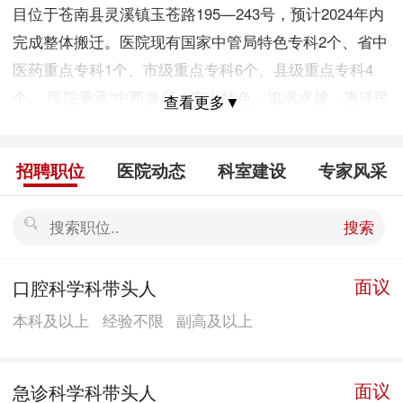
目位于苍南县灵溪镇玉苍路195—243号，预计2024年内
完成整体搬迁。医院现有国家中管局特色专科2个、省中
医药重点专科1个、市级重点专科6个、县级重点专科4
个。 医院秉承“中西兼容，突出特色，追求卓越，惠泽民
查看更多▼
生”宗旨，深植“以中国的方式对话生命”理念，以中医特
色为核心，以学科建设为重点，以人才培养为基础，围
招聘职位
医院动态
科室建设
专家风采
绕做大总量、做足内涵、做精管理、做优服务、做响品
牌5个重点，倾力打造中医药特色突出，综合服务功能健
搜索
全，具有区域带动辐射作用的三级乙等综合性中医院。
面议
口腔科学科带头人
本科及以上
经验不限
副高及以上
面议
急诊科学科带头人