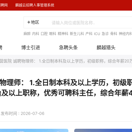
招聘网
麟越云招聘人事管理系统
地区
麻醉
内科
口腔
眼科
精神科
新生儿科
产科
ICU
急诊
骨科
神经内
聘
博士引进
急聘头条
麟越猎头
营医院 诚聘物理师： 1.全日制本科及以上学历，初级职称，综合年薪20
物理师： 1.全日制本科及以上学历，初级
主治及以上职称，优秀可聘科主任，综合年薪4
 : 2026-07-06