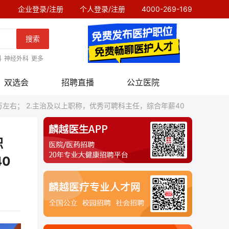
企业登录/注册
个人登录/注册
4000-269-169
搜索
科
神经外科
更多
双选会
招聘直播
公立医院
万左右； 2.主治及以上职称，优秀可聘科主任，综合年薪40
职
0