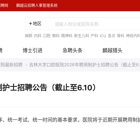
招聘网
麟越云招聘人事管理系统
地区
麻醉
内科
口腔
眼科
精神科
新生儿科
产科
ICU
急诊
骨科
神经内
聘
博士引进
急聘头条
麟越猎头
医院最新招聘
>
吉林大学口腔医院2026年聘用制护士招聘公告（截止至6.
护士招聘公告（截止至6.10）
序、统一考试、统一时间的基本要求，医院将于近期开展聘用制