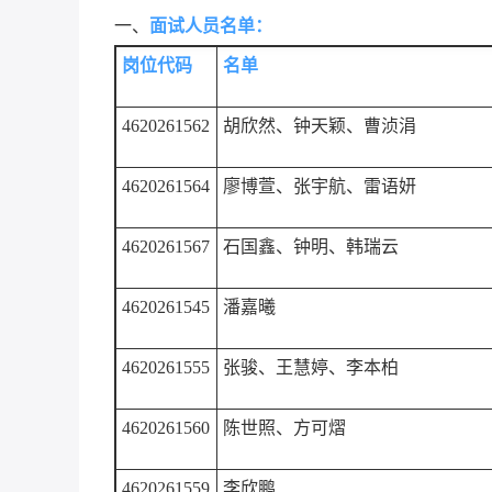
一、
面试人员名单：
岗位代码
名单
4620261562
胡欣然
、
钟天颖
、
曹浈涓
4620261564
廖博萱
、
张宇航
、
雷语妍
4620261567
石国鑫
、
钟明
、
韩瑞云
4620261545
潘嘉曦
4620261555
张骏
、
王慧婷
、
李本柏
4620261560
陈世照
、
方可熠
4620261559
李欣鹏