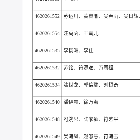
4620261552
苏运川
、
黄睿晶
、
吴春雨
、
吴日辉
4620261554
汪禹函
、
王雪儿
4620261535
李扬洲
、
李佳
4620261532
苏铭
、
符源逸
、
万周程
4620261534
漆世龙
、
郭信瑞
、
刘桓奇
4620261540
潘伊晨
、
徐万海
4620261548
冯婉思
、
陆家颖
、
符艺平
4620261549
吴海凤
、
赵淑慧
、
符海玉