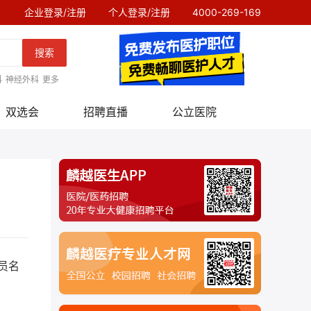
企业登录/注册
个人登录/注册
4000-269-169
搜索
科
神经外科
更多
双选会
招聘直播
公立医院
知
员名