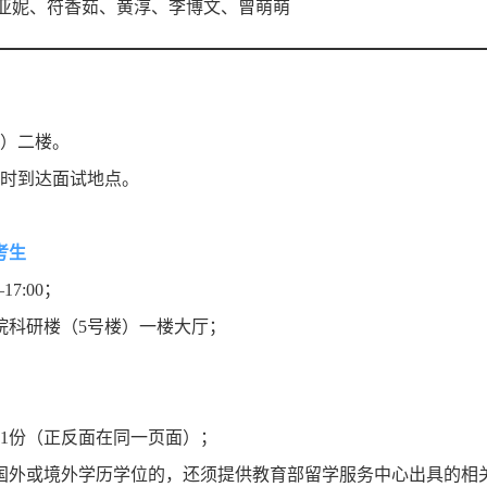
亚妮、
符香茹
、
黄淳
、
李博文
、
曾萌萌
楼）二楼。
准时到达面试地点。
考生
17:00；
院科研楼（5号楼）一楼大厅；
1份（正反面在同一页面）；
得国外或境外学历学位的，还须提供教育部留学服务中心出具的相