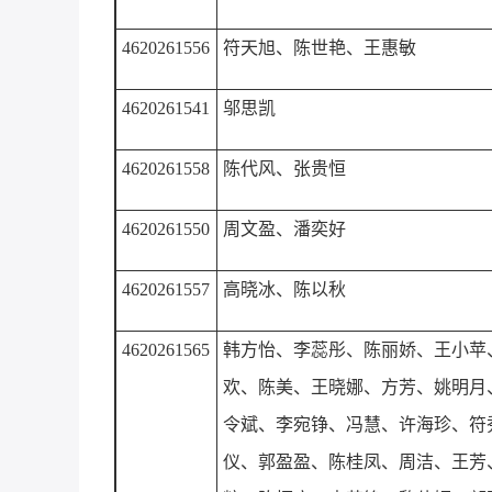
4620261556
符天旭
、
陈世艳
、
王惠敏
4620261541
邬思凯
4620261558
陈代风
、
张贵恒
4620261550
周文盈
、
潘奕好
4620261557
高晓冰
、
陈以秋
4620261565
韩方怡
、
李蕊彤
、
陈丽娇
、
王小苹
欢、陈美、王晓娜、方芳、姚明月
令斌、李宛铮、冯慧、许海珍、符
仪、郭盈盈、陈桂凤、周洁、王芳