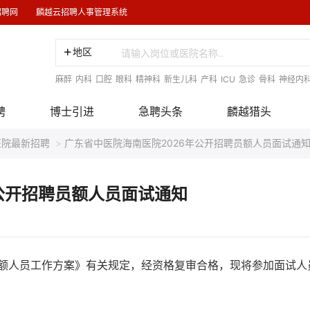
招聘网
麟越云招聘人事管理系统
地区
麻醉
内科
口腔
眼科
精神科
新生儿科
产科
ICU
急诊
骨科
神经内
聘
博士引进
急聘头条
麟越猎头
医院最新招聘
>
广东省中医院海南医院2026年公开招聘员额人员面试通
公开招聘员额人员面试通知
聘员额人员工作方案》有关规定，经资格复审合格，现将参加面试人