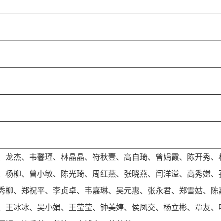
、
龙杰
、
韦馨瑾
、
林晶晶
、
符秋壹
、高自琦、曾娟霞、陈开秀、
、杨柳、曾小敏、陈光琦、周红燕、张晓燕、闫洋溢、高秀嫦、
秀柳、郑祝平、李贞卓、韦嘉琳、吴元惠、张永君、郑雪姑、陈
、王冰冰、吴小娟、王莹莹、钟美婷、侯凤交、杨立彬、覃友、