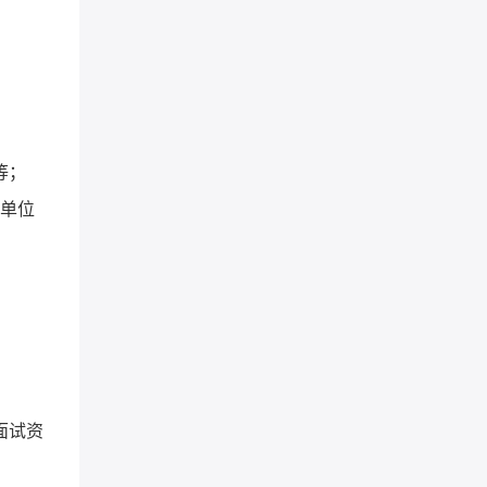
等；
在单位
面试资